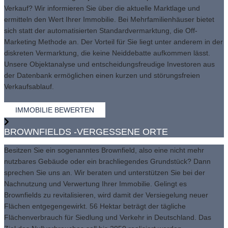
Verkauf? Wir informieren Sie über die aktuelle Marktlage und
ermitteln den Wert Ihrer Immobilie. Bei Mehrfamilienhäuser bietet
sich statt der automatisierten Standardvermarktung, die Off-
Marketing Methode an. Der Vorteil für Sie liegt unter anderem in der
diskreten Vermarktung, die keine Neiddebatte aufkommen lässt.
Unsere Objektanalyse und entscheidungsfreudige Investoren aus
der Datenbank ermöglichen einen kurzen und störungsfreien
Verkaufsablauf.
IMMOBILIE BEWERTEN
BROWNFIELDS -VERGESSENE ORTE
Besitzen Sie ein sogenanntes Brownfield, also eine nicht mehr
nutzbares Gebäude oder ein brachliegendes Grundstück? Dann
sprechen Sie uns an. Wir beraten und unterstützen Sie bei der
Nachnutzung und Verwertung Ihrer Immobilie. Gelingt es
Brownfields zu revitalisieren, wird damit der Versiegelung neuer
Flächen entgegengewirkt. 56 Hektar beträgt der tägliche
Flächenverbrauch für Siedlung und Verkehr in Deutschland. Das