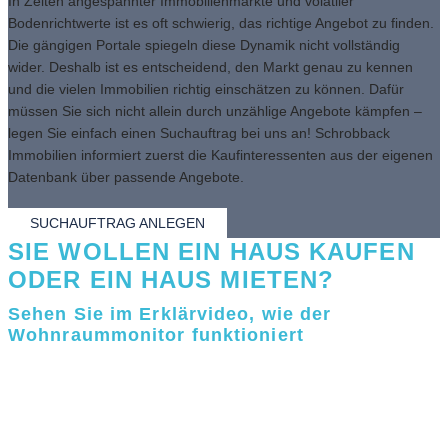
In Zeiten angespannter Immobilienmärkte und volatiler
Bodenrichtwerte ist es oft schwierig, das richtige Angebot zu finden.
Die gängigen Portale spiegeln diese Dynamik nicht vollständig
wider. Deshalb ist es entscheidend, den Markt genau zu kennen
und die vielen Immobilien richtig einschätzen zu können. Dafür
müssen Sie sich nicht allein durch unzählige Angebote kämpfen –
legen Sie einfach einen Suchauftrag bei uns an! Schrobback
Immobilien informiert zuerst die Kaufinteressenten aus der eigenen
Datenbank über passende Angebote.
SUCHAUFTRAG ANLEGEN
SIE WOLLEN EIN HAUS KAUFEN
ODER EIN HAUS MIETEN?
Sehen Sie im Erklärvideo, wie der
Wohnraummonitor funktioniert