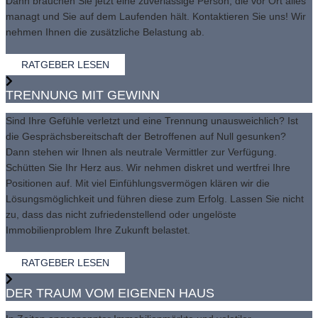
Dann brauchen Sie jetzt eine zuverlässige Person, die vor Ort alles
managt und Sie auf dem Laufenden hält. Kontaktieren Sie uns! Wir
nehmen Ihnen die zusätzliche Belastung ab.
RATGEBER LESEN
TRENNUNG MIT GEWINN
Sind Ihre Gefühle verletzt und eine Trennung unausweichlich? Ist
die Gesprächsbereitschaft der Betroffenen auf Null gesunken?
Dann stehen wir Ihnen als neutrale Vermittler zur Verfügung.
Schütten Sie Ihr Herz aus. Wir nehmen diskret und wertfrei Ihre
Positionen auf. Mit viel Einfühlungsvermögen klären wir die
Lösungsmöglichkeit und führen diese zum Erfolg. Lassen Sie nicht
zu, dass das nicht zufriedenstellend oder ungelöste
Immobilienproblem Ihre Zukunft belastet.
RATGEBER LESEN
DER TRAUM VOM EIGENEN HAUS