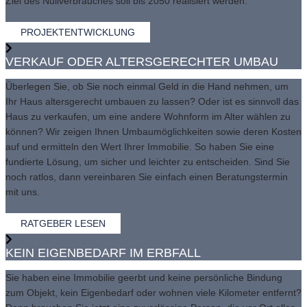
Ziel des Nullverbrauches soll bis 2050 realisiert werden.
PROJEKTENTWICKLUNG
VERKAUF ODER ALTERSGERECHTER UMBAU
Überlegen Sie, ob Sie noch einmal Geld in die Hand nehmen, um
Ihr Haus altersgerecht umbauen zu lassen? Oder ist es sinnvoll das
Haus zu verkaufen, um eine andere Wohnform im Alter wählen zu
können? Wir zeigen Ihnen Umbaumöglichkeiten sowie deren Kosten
auf und ermitteln den Wert Ihrer Immobilie. So haben Sie eine
fundierte Lösung, um sicher und leichter zu entscheiden. Sind Sie
noch ratlos, dann vereinbaren Sie einfach einen Beratungstermin
mit uns.
RATGEBER LESEN
KEIN EIGENBEDARF IM ERBFALL
Sie haben eine Immobilie geerbt und keine persönliche Bindung
zum Objekt, kein Eigenbedarf oder wohnen viele Kilometer entfernt?