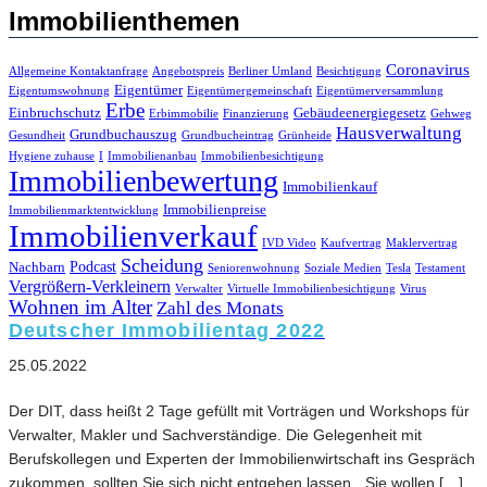
Immobilienthemen
Coronavirus
Allgemeine Kontaktanfrage
Angebotspreis
Berliner Umland
Besichtigung
Eigentümer
Eigentumswohnung
Eigentümergemeinschaft
Eigentümerversammlung
Erbe
Einbruchschutz
Gebäudeenergiegesetz
Erbimmobilie
Finanzierung
Gehweg
Hausverwaltung
Grundbuchauszug
Gesundheit
Grundbucheintrag
Grünheide
Hygiene zuhause
I
Immobilienanbau
Immobilienbesichtigung
Immobilienbewertung
Immobilienkauf
Immobilienpreise
Immobilienmarktentwicklung
Immobilienverkauf
IVD Video
Kaufvertrag
Maklervertrag
Scheidung
Podcast
Nachbarn
Seniorenwohnung
Soziale Medien
Tesla
Testament
Vergrößern-Verkleinern
Verwalter
Virtuelle Immobilienbesichtigung
Virus
Wohnen im Alter
Zahl des Monats
Deutscher Immobilientag 2022
25.05.2022
Der DIT, dass heißt 2 Tage gefüllt mit Vorträgen und Workshops für
Verwalter, Makler und Sachverständige. Die Gelegenheit mit
Berufskollegen und Experten der Immobilienwirtschaft ins Gespräch
zukommen, sollten Sie sich nicht entgehen lassen. „Sie wollen […]