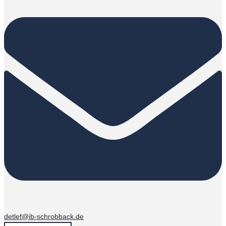
detlef@ib-schrobback.de