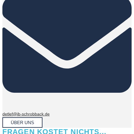
detlef@ib-schrobback.de
ÜBER UNS
FRAGEN KOSTET NICHTS...