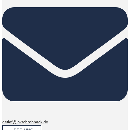
detlef@ib-schrobback.de