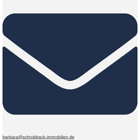
barbara@schrobback-immobilien.de