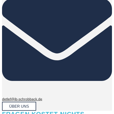
detlef@ib-schrobback.de
ÜBER UNS