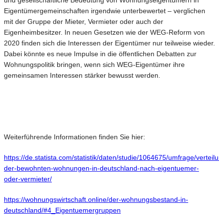
und gesellschaftliche Bedeutung von Wohnungseigentümern in
Eigentümergemeinschaften irgendwie unterbewertet – verglichen
mit der Gruppe der Mieter, Vermieter oder auch der
Eigenheimbesitzer. In neuen Gesetzen wie der WEG-Reform von
2020 finden sich die Interessen der Eigentümer nur teilweise wieder.
Dabei könnte es neue Impulse in die öffentlichen Debatten zur
Wohnungspolitik bringen, wenn sich WEG-Eigentümer ihre
gemeinsamen Interessen stärker bewusst werden.
Weiterführende Informationen finden Sie hier:
https://de.statista.com/statistik/daten/studie/1064675/umfrage/verteil
der-bewohnten-wohnungen-in-deutschland-nach-eigentuemer-
oder-vermieter/
https://wohnungswirtschaft.online/der-wohnungsbestand-in-
deutschland/#4_Eigentuemergruppen