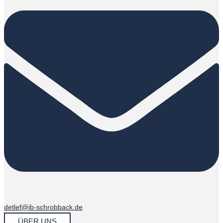
detlef@ib-schrobback.de
ÜBER UNS