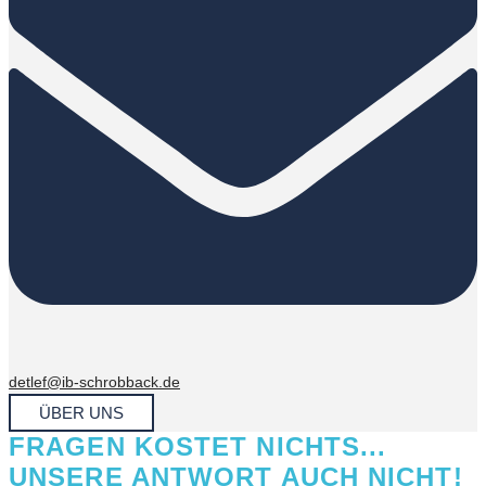
detlef@ib-schrobback.de
ÜBER UNS
FRAGEN KOSTET NICHTS...
UNSERE ANTWORT AUCH NICHT!