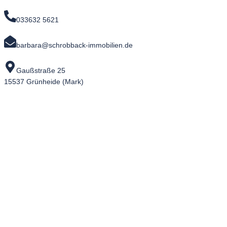
033632 5621
barbara@schrobback-immobilien.de
Gaußstraße 25
15537 Grünheide (Mark)