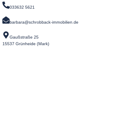
033632 5621
barbara@schrobback-immobilien.de
Gaußstraße 25
15537 Grünheide (Mark)